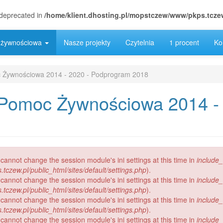
s deprecated in
/home/klient.dhosting.pl/mopstczew/www/pkps.tczew
 żywnościowa
Nasze projekty
Czytelnia
1 procent
Ko
 Żywnościowa 2014 - 2020 - Podprogram 2018
Pomoc Żywnościowa 2014 -
 cannot change the session module's ini settings at this time in
include
czew.pl/public_html/sites/default/settings.php
).
 cannot change the session module's ini settings at this time in
include
czew.pl/public_html/sites/default/settings.php
).
 cannot change the session module's ini settings at this time in
include
czew.pl/public_html/sites/default/settings.php
).
 cannot change the session module's ini settings at this time in
include