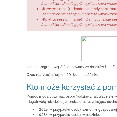
/home/klient.dhosting.pl/mopstczew/www/pkps.t
Warning
: ini_set(): Headers already sent. You
/home/klient.dhosting.pl/mopstczew/www/pkps.
Warning
: session_name(): Cannot change se
/home/klient.dhosting.pl/mopstczew/www/pkps.
Jest to program współfinansowany ze środków Unii Euro
Czas realizacji: sierpień 2018r. - maj 2019r.
Kto może korzystać z po
Pomoc mogą otrzymać osoby/rodziny znajdujące się w n
długotrwałą lub ciężką chorobą oraz uzyskujące dochó
1268zł w przypadku osoby samotnie gospodaruj
1028zł w przypadku osoby w rodzinie,