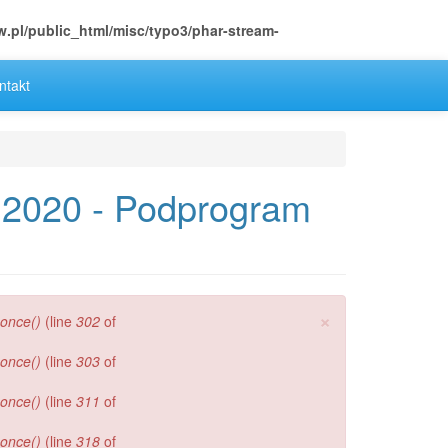
.pl/public_html/misc/typo3/phar-stream-
ntakt
 2020 - Podprogram
×
_once()
(line
302
of
_once()
(line
303
of
_once()
(line
311
of
_once()
(line
318
of