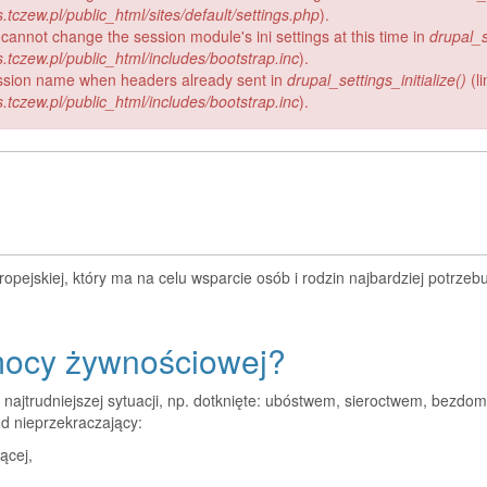
czew.pl/public_html/sites/default/settings.php
).
 cannot change the session module's ini settings at this time in
drupal_s
tczew.pl/public_html/includes/bootstrap.inc
).
ssion name when headers already sent in
drupal_settings_initialize()
(l
tczew.pl/public_html/includes/bootstrap.inc
).
pejskiej, który ma na celu wsparcie osób i rodzin najbardziej potrzeb
mocy żywnościowej?
ajtrudniejszej sytuacji, np. dotknięte: ubóstwem, sieroctwem, bezdo
d nieprzekraczający:
ącej,