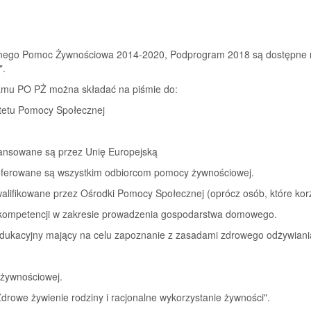
nego Pomoc Żywnościowa 2014-2020, Podprogram 2018 są dostępne na
".
ogramu PO PŻ można składać na piśmie do:
tetu Pomocy Społecznej
ansowane są przez Unię Europejską
ferowane są wszystkim odbiorcom pomocy żywnościowej.
alifikowane przez Ośrodki Pomocy Społecznej (oprócz osób, które korz
i kompetencji w zakresie prowadzenia gospodarstwa domowego.
edukacyjny mający na celu zapoznanie z zasadami zdrowego odżywiania
 żywnościowej.
rowe żywienie rodziny i racjonalne wykorzystanie żywności".