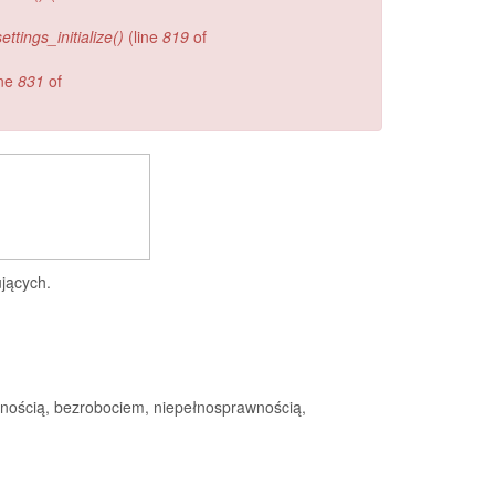
ettings_initialize()
(line
819
of
ine
831
of
ujących.
mnością, bezrobociem, niepełnosprawnością,