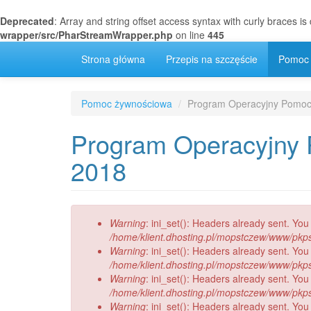
Deprecated
: Array and string offset access syntax with curly braces i
wrapper/src/PharStreamWrapper.php
on line
445
Przejdź
Strona główna
Przepis na szczęście
Pomoc
do
treści
Pomoc żywnościowa
Program Operacyjny Pomoc
Program Operacyjny 
2018
Komunikat
Warning
: ini_set(): Headers already sent. You
o
/home/klient.dhosting.pl/mopstczew/www/pkps.t
błędzie
Warning
: ini_set(): Headers already sent. You
/home/klient.dhosting.pl/mopstczew/www/pkps.t
Warning
: ini_set(): Headers already sent. You
/home/klient.dhosting.pl/mopstczew/www/pkps.t
Warning
: ini_set(): Headers already sent. You