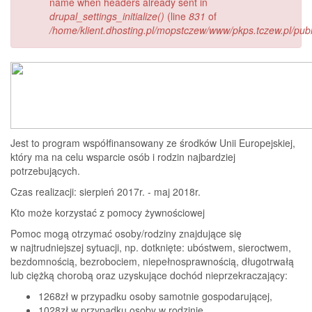
name when headers already sent in
drupal_settings_initialize()
(line
831
of
/home/klient.dhosting.pl/mopstczew/www/pkps.tczew.pl/publi
Jest to program współfinansowany ze środków Unii Europejskiej,
który ma na celu wsparcie osób i rodzin najbardziej
potrzebujących.
Czas realizacji: sierpień 2017r. - maj 2018r.
Kto może korzystać z pomocy żywnościowej
Pomoc mogą otrzymać osoby/rodziny znajdujące się
w najtrudniejszej sytuacji, np. dotknięte: ubóstwem, sieroctwem,
bezdomnością, bezrobociem, niepełnosprawnością, długotrwałą
lub ciężką chorobą oraz uzyskujące dochód nieprzekraczający:
1268zł w przypadku osoby samotnie gospodarującej,
1028zł w przypadku osoby w rodzinie,