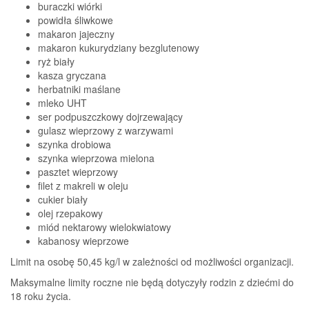
buraczki wiórki
powidła śliwkowe
makaron jajeczny
makaron kukurydziany bezglutenowy
ryż biały
kasza gryczana
herbatniki maślane
mleko UHT
ser podpuszczkowy dojrzewający
gulasz wieprzowy z warzywami
szynka drobiowa
szynka wieprzowa mielona
pasztet wieprzowy
filet z makreli w oleju
cukier biały
olej rzepakowy
miód nektarowy wielokwiatowy
kabanosy wieprzowe
Limit na osobę 50,45 kg/l w zależności od możliwości organizacji.
Maksymalne limity roczne nie będą dotyczyły rodzin z dziećmi do
18 roku życia.