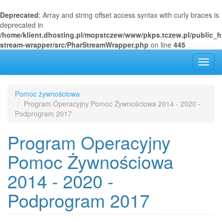
Deprecated
: Array and string offset access syntax with curly braces is
deprecated in
/home/klient.dhosting.pl/mopstczew/www/pkps.tczew.pl/public_h
stream-wrapper/src/PharStreamWrapper.php
on line
445
Przejdź
Toggl
do
navig
treści
Pomoc żywnościowa
Program Operacyjny Pomoc Żywnościowa 2014 - 2020 -
Podprogram 2017
Program Operacyjny
Pomoc Żywnościowa
2014 - 2020 -
Podprogram 2017