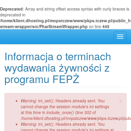
Deprecated
: Array and string offset access syntax with curly braces is
deprecated in
/home/klient.dhosting.pl/mopstczew/www/pkps.tczew.pl/public_h
stream-wrapper/src/PharStreamWrapper.php
on line
445
Przejdź
Toggl
do
navig
treści
Informacja o terminach
wydawania żywności z
programu FEPŻ
×
Komunikat
Warning
: ini_set(): Headers already sent. You
o
cannot change the session module's ini settings
błędzie
at this time in
include_once()
(line
302
of
/home/klient.dhosting.pl/mopstczew/www/pkps.tczew.pl/publi
Warning
: ini_set(): Headers already sent. You
cannot change the session module's ini settings at