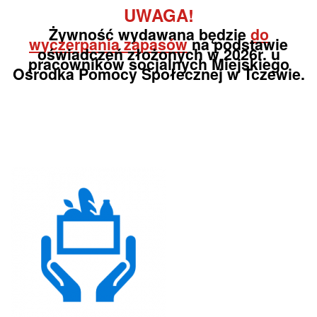
UWAGA!
Żywność wydawana będzie
do
wyczerpania zapasów
na podstawie
oświadczeń złożonych
w 202
6
r.
u
pracowników socjalnych Miejskiego
Ośrodka Pomocy Społecznej w Tczewie.